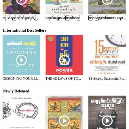
ကိုယ္ရည္ကိုယ္ေသြးဖြံ႕ၿဖိဳးတိုးတက္ျခင္း (အပိုင္း ၈)
မရယ္ရ၍ရယ္ၾကပါသည္
ၾကာညိဳနံ႔သင္းေသာ ေရဝတီမ (အပိုင္း ၉) ဇာတ္သိမ္းပိုင္း
International Best Sellers
play_circle_outline
play_circle_outline
play_circle_outline
DESIGNING YOUR LIFE
THE 48 LAWS OF POWER
15 Secrets Successful People Know About Time Management
Newly Released
play_circle_outline
play_circle_outline
play_circle_outline