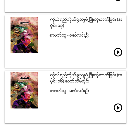
ကိုယ္ရည္ကိုယ္ေသြးဖြံ႕ၿဖိဳးတိုးတက္ျခင္း (အ
ပိုင္း ၁၃)
စာဖတ္သူ - ေဇာ္လင္းဦး
play_circle_outline
ကိုယ္ရည္ကိုယ္ေသြးဖြံ႕ၿဖိဳးတိုးတက္ျခင္း (အ
ပိုင္း ၁၆) ဇာတ္သိမ္းပိုင္း
စာဖတ္သူ - ေဇာ္လင္းဦး
play_circle_outline