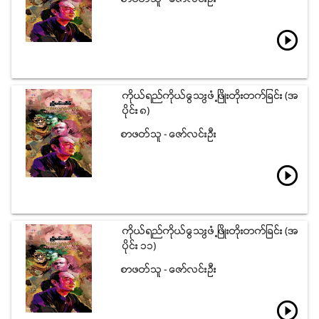
play_circle_outline
ကိုယ္ရည္ကိုယ္ေသြးဖြံ႕ၿဖိဳးတိုးတက္ျခင္း (အ
ပိုင္း ၈)
စာဖတ္သူ - ေဇာ္လင္းဦး
play_circle_outline
ကိုယ္ရည္ကိုယ္ေသြးဖြံ႕ၿဖိဳးတိုးတက္ျခင္း (အ
ပိုင္း ၁၁)
စာဖတ္သူ - ေဇာ္လင္းဦး
play_circle_outline