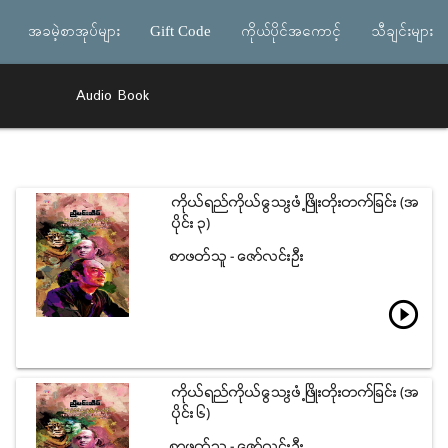
အခမဲ့စာအုပ်များ
Gift Code
ကိုယ်ပိုင်အကောင့်
သီချင်းများ
Audio Book
ကိုယ္ရည္ကိုယ္ေသြးဖြံ႕ၿဖိဳးတိုးတက္ျခင္း (အ
ပိုင္း ၃)
စာဖတ္သူ - ေဇာ္လင္းဦး
play_circle_outline
ကိုယ္ရည္ကိုယ္ေသြးဖြံ႕ၿဖိဳးတိုးတက္ျခင္း (အ
ပိုင္း ၆)
စာဖတ္သူ - ေဇာ္လင္းဦး