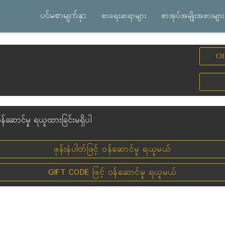
ပင်မစာမျက်နှာ
စာရေးဆရာများ
စာအုပ်အမျိုးအစားများ
CH
န်ဆောင်မှု ရယူထားခြင်းမရှိပါ
ဖုန်းနံပါတ်ဖြင့် ဝန်ဆောင်မူ ရယူမယ်
GIFT CODE ဖြင့် ဝန်ဆောင်မူ ရယူမယ်