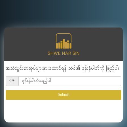
အသံသွင်းစာအုပ်များနားထောင်ရန် သင်၏ ဖုန်းနံပါတ်ကို ဖြည့်ပါ။
09-
Submit