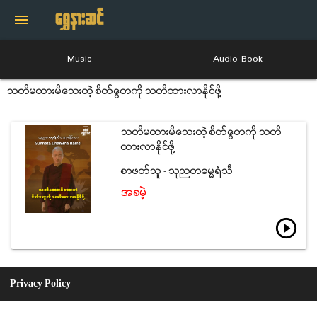
menu
Music
Audio Book
သတိမထားမိေသးတဲ့ စိတ္ေတြကို သတိထားလာႏိုင္ဖို႔
သတိမထားမိေသးတဲ့ စိတ္ေတြကို သတိ
ထားလာႏိုင္ဖို႔
စာဖတ္သူ - သုညတဓမၼရံသီ
အခမဲ့
play_circle_outline
Privacy Policy