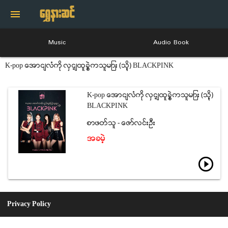
menu
Music
Audio Book
K-pop အောင်လံကို လွှင့်ထူခဲ့ကြသူများ (သို့) BLACKPINK
K-pop အောင်လံကို လွှင့်ထူခဲ့ကြသူများ (သို့)
BLACKPINK
စာဖတ္သူ - ေဇာ္လင္းဦး
အခမဲ့
play_circle_outline
Privacy Policy