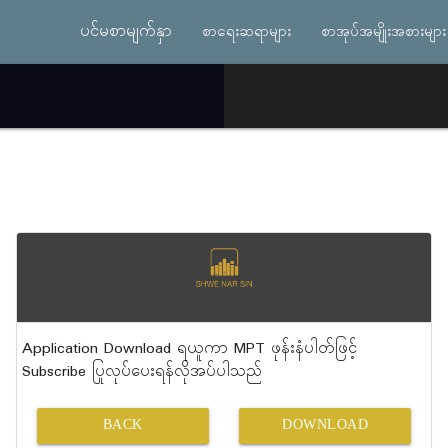
ပင်မစာမျက်နှာ
စာရေးဆရာများ
စာအုပ်အမျိုးအစားများ
Application Download ရယူကာ MPT ဖုန်းနံပါတ်ဖြင့်
Subscribe ပြုလုပ်ပေးရန်လိုအပ်ပါသည်
BACK
DOWNLOAD