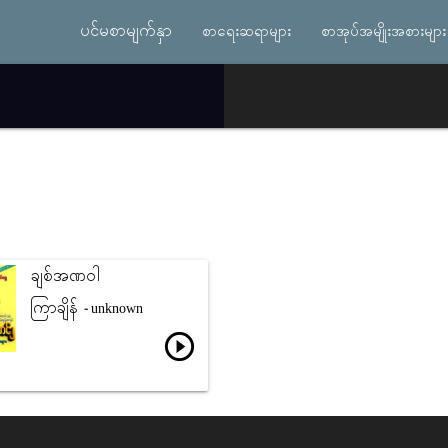
ပင်မစာမျက်နှာ
စာရေးဆရာများ
စာအုပ်အမျိုးအစားများ
ချစ်အဏဝါ
ကြာချိန်
- unknown
play_circle_outline