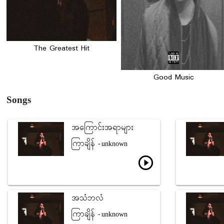
The Greatest Hit
Good Music
Songs
အကြောင်းအရာများ
ကြာချိန်
- unknown
play_circle_outline
အသံဘလံ
ကြာချိန်
- unknown