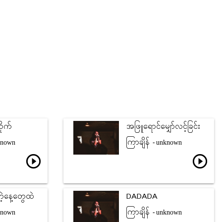
ုက်
အဖြူရောင်မျှော်လင့်ခြင်း
ကြာချိန်
known
- unknown
play_circle_outline
play_circle_outline
ဲ့နေ့တွေထဲ
DADADA
ကြာချိန်
known
- unknown