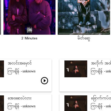
2 Minutes
မိတ်ဆွေ
အလင်းအမှောင်
အလိုက် အထိ
ကြာချိန်
ကြာချိန်
- unknown
- un
play_circle_outline
အေးဆေးပဲလား
ခြောက်ကပ်တ
ကြာချိန်
ကြာချိန်
- unknown
- un