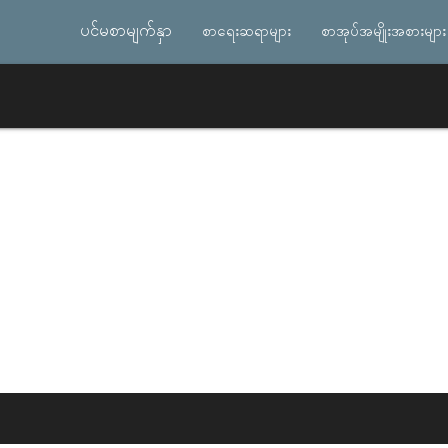
ပင်မစာမျက်နှာ
စာရေးဆရာများ
စာအုပ်အမျိုးအစားများ