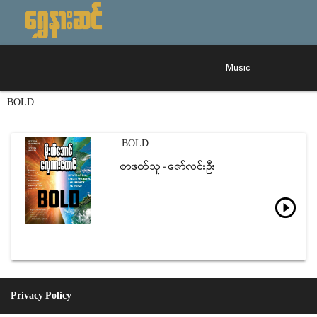
Music
BOLD
BOLD
စာဖတ္သူ - ေဇာ္လင္းဦး
play_circle_outline
Privacy Policy