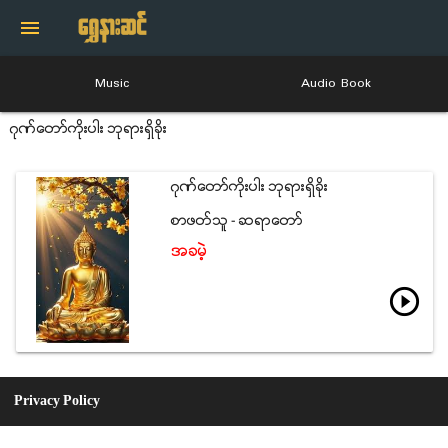
menu
Music
Audio Book
ဂုဏ္ေတာ္ကိုးပါး ဘုရားရွိခိုး
ဂုဏ္ေတာ္ကိုးပါး ဘုရားရွိခိုး
စာဖတ္သူ - ဆရာေတာ္
အခမဲ့
play_circle_outline
Privacy Policy