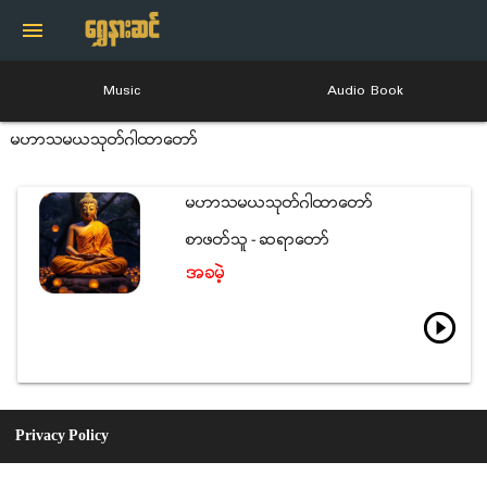
menu
Music
Audio Book
မဟာသမယသုတ္ဂါထာေတာ္
မဟာသမယသုတ္ဂါထာေတာ္
စာဖတ္သူ - ဆရာေတာ္
အခမဲ့
play_circle_outline
Privacy Policy