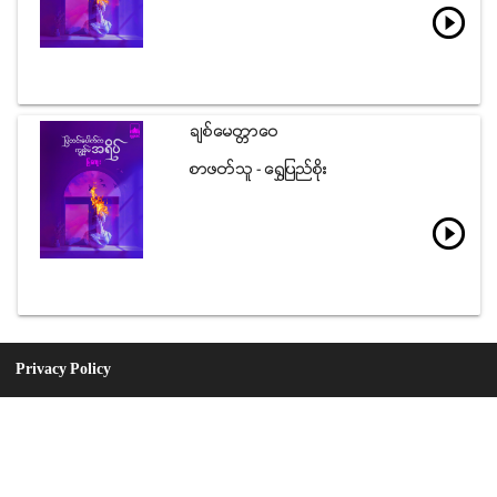
play_circle_outline
ခ်စ္ေမတၱာေဝ
စာဖတ္သူ - ေ႐ႊျပည္စိုး
play_circle_outline
Privacy Policy