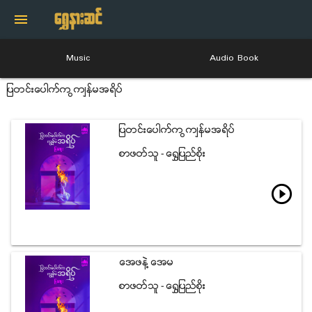
menu
Music
Audio Book
ျပတင္းေပါက္က ကြၽန္မအရိပ္
ျပတင္းေပါက္က ကြၽန္မအရိပ္
စာဖတ္သူ - ေ႐ႊျပည္စိုး
play_circle_outline
အေဖနဲ႔ အေမ
စာဖတ္သူ - ေ႐ႊျပည္စိုး