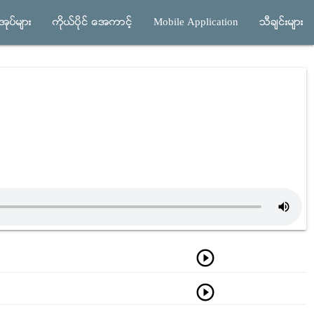
ုပ္မ်ား
ကိုယ္ပိုင္ အေကာင့္
Mobile Application
သီခ်င္းမ်ား
play_circle_outline
play_circle_outline