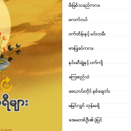
မီးျခစ္သည္ကေလး
မလက္ငယ္
ဝက္ထိန္းႏွင့္ မင္းသမီး
ဖားျပဳပ္ကေလး
ႏွင္းဆီခ်ံဳႏွင့္ ပက္က်ိ
ေၾကးစည္သံ
orward_10
ဖေယာင္းတိုင္ ႏွစ္ေခ်ာင္း
မျမင္လွ်င္ ဘုန္းမရွိ
အေမတစ္ဦး၏ ပံုျပင္