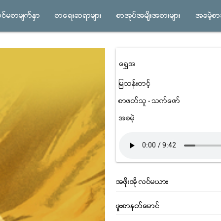
ပင္မစာမ်က္ႏွာ
စာေရးဆရာမ်ား
စာအုပ္အမ်ိုးအစားမ်ား
အခမဲ့စာအ
ေရႊအ
ျမသန္းတင့္
စာဖတ္သူ - သက္ေဇာ္
အခမဲ့
အဖိုးအို လင္မယား
ဖူးစာနတ္ေမာင္