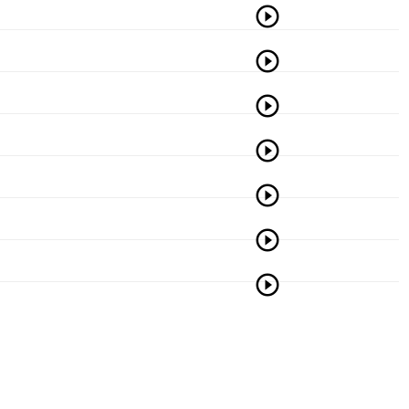
play_circle_outline
play_circle_outline
play_circle_outline
play_circle_outline
play_circle_outline
play_circle_outline
play_circle_outline