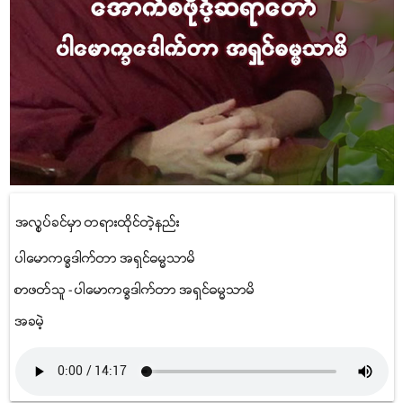
အလုပ္ခြင္မွာ တရားထိုင္တဲ့နည္း
ပါေမာကၡေဒါက္တာ အရွင္ဓမၼသာမိ
စာဖတ္သူ - ပါေမာကၡေဒါက္တာ အရွင္ဓမၼသာမိ
အခမဲ့